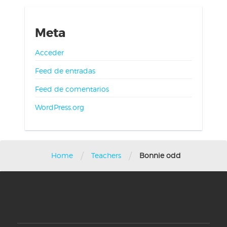
Meta
Acceder
Feed de entradas
Feed de comentarios
WordPress.org
/
/
Home
Teachers
Bonnie odd