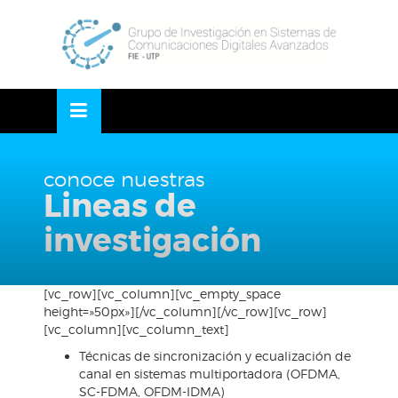
Skip
OSE
to
U
content
conoce nuestras
Lineas de
investigación
[vc_row][vc_column][vc_empty_space
height=»50px»][/vc_column][/vc_row][vc_row]
[vc_column][vc_column_text]
Técnicas de sincronización y ecualización de
canal en sistemas multiportadora (OFDMA,
SC-FDMA, OFDM-IDMA)