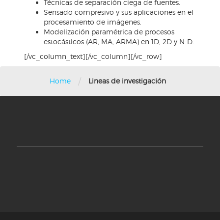
Técnicas de separación ciega de fuentes.
Sensado compresivo y sus aplicaciones en el
procesamiento de imágenes.
Modelización paramétrica de procesos
estocásticos (AR, MA, ARMA) en 1D, 2D y N-D.
[/vc_column_text][/vc_column][/vc_row]
/
Home
Lineas de investigación